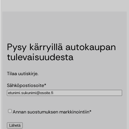
Pysy kärryillä autokaupan
tulevaisuudesta
Tilaa uutiskirje.
Sähköpostiosoite*
C
Annan suostumuksen markkinointiin*
o
n