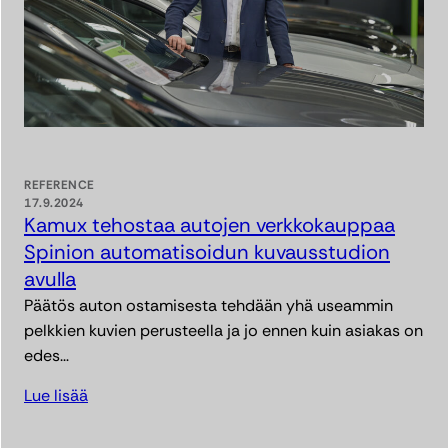
REFERENCE
17.9.2024
Kamux tehostaa autojen verkkokauppaa
Spinion automatisoidun kuvausstudion
avulla
Päätös auton ostamisesta tehdään yhä useammin
pelkkien kuvien perusteella ja jo ennen kuin asiakas on
edes…
Lue lisää