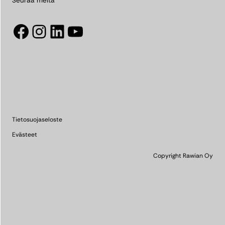
Seuraa meitä
Facebook
Instagram
LinkedIn
YouTube
Tietosuojaseloste
Evästeet
Copyright Rawian Oy